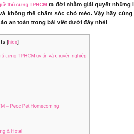
ra đời nhằm giải quyết những l
 giữ thú cưng TPHCM
y và không thể chăm sóc chó mèo. Vậy hãy cùng 
bảo an toàn trong bài viết dưới đây nhé!
ts
[
]
hide
thú cưng TPHCM uy tín và chuyên nghiệp
HCM – Peoc Pet Homecoming
ng & Hotel