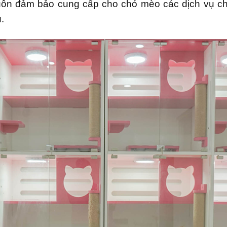
uôn đảm bảo cung cấp cho chó mèo các dịch vụ c
.