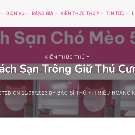
DỊCH VỤ
BẢNG GIÁ
KIẾN THỨC THÚ Y
TIN TỨC
L
KIẾN THỨC THÚ Y
ách Sạn Trông Giữ Thú 
STED ON
11/08/2023
BY
BÁC SĨ THÚ Y: TRIỆU HOÀNG 