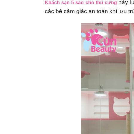
này l
Khách sạn 5 sao cho thú cưng
các bé cảm giác an toàn khi lưu trú