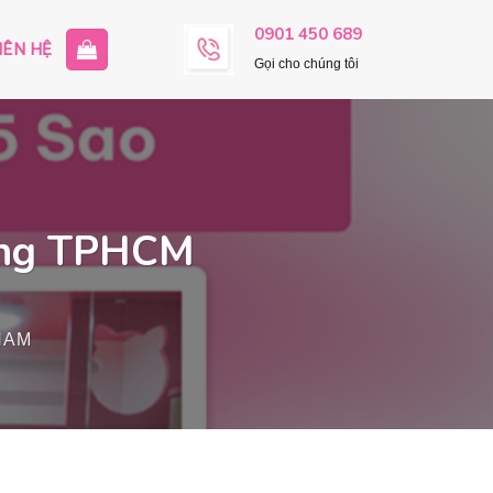
0901 450 689
IÊN HỆ
Gọi cho chúng tôi
Cưng TPHCM
NAM