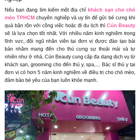
Nếu bạn đang tìm kiếm một địa chỉ
khách sạn cho chó
mèo TPHCM
chuyên nghiệp và uy tín để gửi bé cưng khi
quá bận rộn với công việc hoặc đi du lịch thì
Cún Beauty
sẽ là lựa chọn tốt nhất. Với nhiều năm kinh nghiệm trong
lĩnh vực, đội ngũ nhân viên tại đơn vị được đào tạo bài
bản nhằm mang đến cho thú cưng sự thoải mái và tự
nhiên như ở nhà. Cún Beauty cung cấp đa dạng dịch vụ từ
khách sạn, grooming cho đến thú y, spa,… Bác sĩ thú y tại
đơn vị có hơn 5 năm kinh nghiệm về điều trị cho chó mèo,
đảm bảo bé yêu của bạn luôn khỏe mạnh.