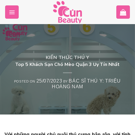
Skip
to
content
KIẾN THỨC THÚ Y
Top 5 Khách Sạn Chó Mèo Quận 3 Uy Tín Nhất
25/07/2023
BÁC SĨ THÚ Y: TRIỆU
POSTED ON
BY
HOÀNG NAM
Với những người chủ nuôi thú cưng bận rộn, với tính