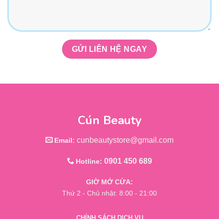
Cún Beauty
cunbeautystore@gmail.com
Email:
0901 450 689
Hotline:
GIỜ MỞ CỬA:
Thứ 2 - Chủ nhật: 8:00 - 21:00
CHÍNH SÁCH DỊCH VỤ