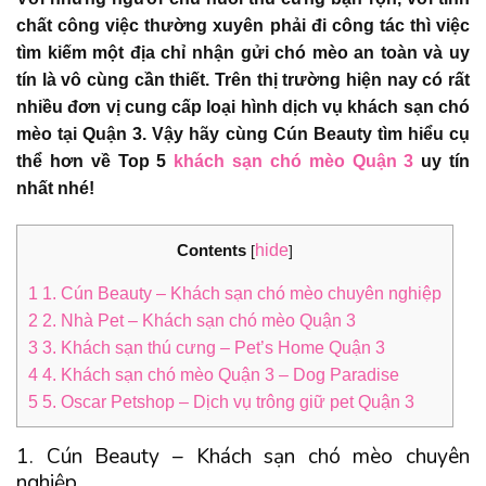
chất công việc thường xuyên phải đi công tác thì việc
tìm kiếm một địa chỉ nhận gửi chó mèo an toàn và uy
tín là vô cùng cần thiết. Trên thị trường hiện nay có rất
nhiều đơn vị cung cấp loại hình dịch vụ khách sạn chó
mèo tại Quận 3. Vậy hãy cùng Cún Beauty tìm hiểu cụ
thể hơn về Top 5
khách sạn chó mèo Quận 3
uy tín
nhất nhé!
Contents
hide
[
]
1
1. Cún Beauty – Khách sạn chó mèo chuyên nghiệp
2
2. Nhà Pet – Khách sạn chó mèo Quận 3
3
3. Khách sạn thú cưng – Pet’s Home Quận 3
4
4. Khách sạn chó mèo Quận 3 – Dog Paradise
5
5. Oscar Petshop – Dịch vụ trông giữ pet Quận 3
1. Cún Beauty – Khách sạn chó mèo chuyên
nghiệp