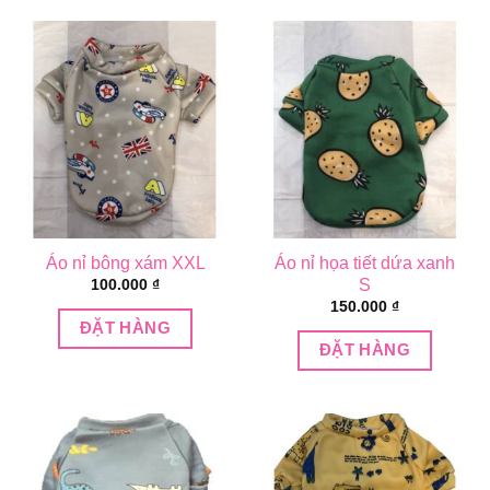
Áo nỉ bông xám XXL
Áo nỉ họa tiết dứa xanh
S
100.000
₫
150.000
₫
ĐẶT HÀNG
ĐẶT HÀNG