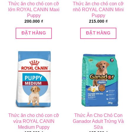
Thức ăn cho chó con cỡ
Thức ăn cho chó con cỡ
chọn
lớn ROYAL CANIN Maxi
nhỏ ROYAL CANIN Mini
trên
Puppy
Puppy
trang
200.000
₫
215.000
₫
sản
phẩm
ĐẶT HÀNG
ĐẶT HÀNG
Thức ăn cho chó con cỡ
Thức Ăn Cho Chó Con
vừa ROYAL CANIN
Ganador Adult Trứng Và
Medium Puppy
Sữa