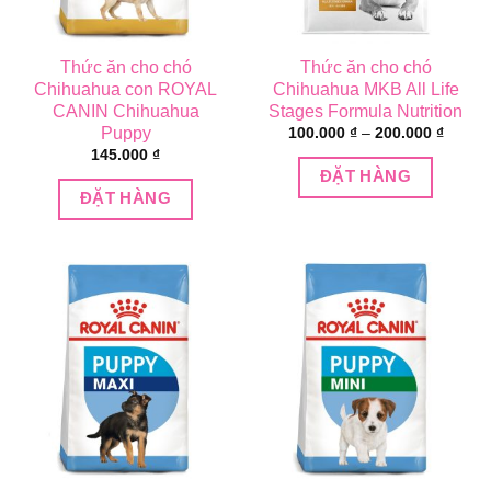
Thức ăn cho chó
Thức ăn cho chó
Chihuahua con ROYAL
Chihuahua MKB All Life
CANIN Chihuahua
Stages Formula Nutrition
Khoản
Puppy
100.000
₫
–
200.000
₫
giá:
145.000
₫
từ
ĐẶT HÀNG
100.00
đến
ĐẶT HÀNG
200.00
Sản
phẩm
này
có
nhiều
biến
thể.
Các
tùy
chọn
có
thể
được