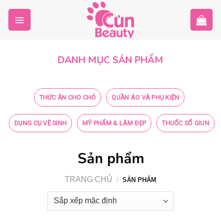
Skip
to
content
DANH MỤC SẢN PHẨM
THỨC ĂN CHO CHÓ
QUẦN ÁO VÀ PHỤ KIỆN
DỤNG CỤ VỆ SINH
MỸ PHẨM & LÀM ĐẸP
THUỐC SỔ GIUN
Sản phẩm
TRANG CHỦ
/
SẢN PHẨM