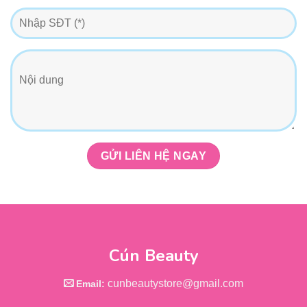
Cún Beauty
cunbeautystore@gmail.com
Email: