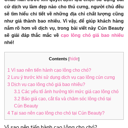
cứ dịch vụ làm đẹp nào cho thú cưng, người chủ đều
sẽ tìm hiểu chi tiết về những địa chỉ chất lượng cũng
như giá thành bao nhiêu. Vì vậy, để giúp khách hàng
nắm rõ hơn về dịch vụ, trong bài viết này Cún Beauty
sẽ giải đáp thắc mắc về
cạo lông chó giá bao nhiêu
nhé!
Contents
hide
[
]
1
Vì sao nên tiến hành cạo lông cho chó?
2
Lưu ý trước khi sử dụng dịch vụ cạo lông cún cưng
3
Dịch vụ cạo lông chó giá bao nhiêu?
3.1
Các yếu tố ảnh hưởng tới mức giá cạo lông chó
3.2
Báo giá cạo, cắt tỉa và chăm sóc lông chó tại
Cún Beauty
4
Tại sao nên cạo lông cho chó tại Cún Beauty?
Vì sao nên tiến hành cạo lông cho chó?