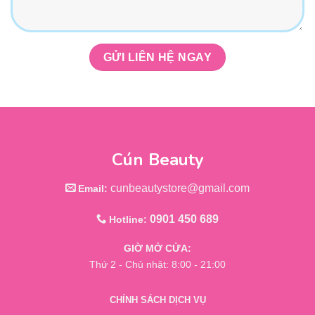
Cún Beauty
cunbeautystore@gmail.com
Email:
0901 450 689
Hotline:
GIỜ MỞ CỬA:
Thứ 2 - Chủ nhật: 8:00 - 21:00
CHÍNH SÁCH DỊCH VỤ