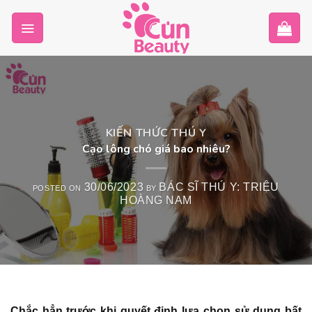
Skip
to
content
KIẾN THỨC THÚ Y
Cạo lông chó giá bao nhiêu?
30/06/2023
BÁC SĨ THÚ Y: TRIỆU
POSTED ON
BY
HOÀNG NAM
Chắc hẳn trước khi quyết định lựa chọn sử dụng bất