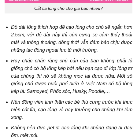
Cắt tỉa lông cho chó giá bao nhiêu?
Độ dài lông thích hợp để cạo lông cho chó sẽ ngắn hơn
2.5cm
, với độ dài này thì cún cưng sẽ cảm thấy thoải
mái và thông thoáng, đồng thời vẫn đảm bảo chịu được
những tác động ngoại lực từ môi trường.
Hãy chắc chắn rằng chú cún của bạn không phải là
giống chó có bộ lông kép bởi nếu bạn cạo đi lớp lông tơ
của chúng thì nó sẽ không mọc lại được nữa. Một số
giống chó được nuôi phổ biến ở Việt Nam có bộ lông
kép là: Samoyed, Phốc sóc, Husky, Poodle,…
Nên động viên tinh thần các bé thú cưng trước khi thực
hiện cắt tỉa, cạo lông và hãy thưởng cho chúng khi làm
xong.
Không nên đưa pet đi cạo lông khi chúng đang bị đau
ốm, mệt mỏi.