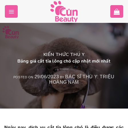
Skip
to
content
KIẾN THỨC THÚ Y
Bảng giá cắt tỉa lông chó cập nhật mới nhất
29/06/2023
BÁC SĨ THÚ Y: TRIỆU
POSTED ON
BY
HOÀNG NAM
Ngày nay, dịch vụ cắt tỉa lông chó là điều được các