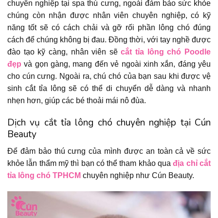
chuyên nghiệp tại spa thú cưng, ngoài đảm bảo sức khỏe
chúng còn nhận được nhân viên chuyên nghiệp, có kỹ
năng tốt sẽ có cách chải và gỡ rối phần lông chó đúng
cách để chúng không bị đau. Đồng thời, với tay nghề được
đào tạo kỹ càng, nhân viên sẽ
cắt tỉa lông chó Poodle
đẹp
và gọn gàng, mang đến vẻ ngoài xinh xắn, đáng yêu
cho cún cưng. Ngoài ra, chú chó của bạn sau khi được vệ
sinh cắt tỉa lông sẽ có thể di chuyển dễ dàng và nhanh
nhẹn hơn, giúp các bé thoải mái nô đùa.
Dịch vụ cắt tỉa lông chó chuyên nghiệp tại Cún
Beauty
Để đảm bảo thú cưng của mình được an toàn cả về sức
khỏe lẫn thẩm mỹ thì
bạn có thể tham khảo qua
địa chỉ cắt
tỉa lông chó TPHCM
chuyên nghiệp như Cún Beauty.