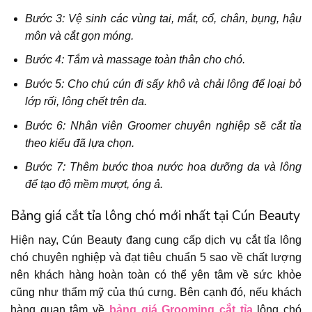
Bước 3: Vệ sinh các vùng tai, mắt, cổ, chân, bụng, hậu
môn và cắt gọn móng.
Bước 4: Tắm và massage toàn thân cho chó.
Bước 5: Cho chú cún đi sấy khô và chải lông để loại bỏ
lớp rối, lông chết trên da.
Bước 6: Nhân viên Groomer chuyên nghiệp sẽ cắt tỉa
theo kiểu đã lựa chọn.
Bước 7: Thêm bước thoa nước hoa dưỡng da và lông
để tạo độ mềm mượt, óng ả.
Bảng giá cắt tỉa lông chó mới nhất tại Cún Beauty
Hiện nay, Cún Beauty đang cung cấp dịch vụ cắt tỉa lông
chó chuyên nghiệp và đạt tiêu chuẩn 5 sao về chất lượng
nên khách hàng hoàn toàn có thể yên tâm về sức khỏe
cũng như thẩm mỹ của thú cưng. Bên cạnh đó, nếu khách
hàng quan tâm về
bảng giá Grooming cắt tỉa
lông chó