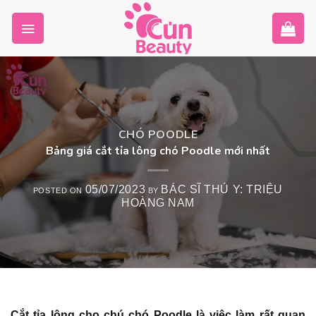
Skip
to
content
CHÓ POODLE
Bảng giá cắt tỉa lông chó Poodle mới nhất
05/07/2023
BÁC SĨ THÚ Y: TRIỆU
POSTED ON
BY
HOÀNG NAM
Cắt tỉa lông cho chú chó Poodle là việc làm rất quan