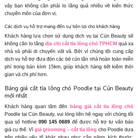
vậy bạn không cần phải lo lắng quá nhiều về kiến thức
chuyên môn của đơn vị.
Các dịch vụ hỗ trợ mang đến sự tiện lợi cho khách hàng
Khách hàng lựa chọn sử dụng dịch vụ tại Cún Beauty sẽ
không cần lo lắng
địa chỉ cắt tỉa lông chó TPHCM
quá xa
nhà và phải di chuyển vất vả. Bởi vì chúng tôi cung cấp
dịch vụ hỗ trợ đưa đón các bé cún tận nhà hoàn toàn miễn
phí trong bán kính 15km, giúp khách hàng tiết kiệm thời
gian và chi phí hơn.
Bảng giá cắt tỉa lông chó Poodle tại Cún Beauty
mới nhất
Khách hàng quan tâm đến
bảng giá cắt tỉa lông chó
Poodle tại Cún Beauty, vui lòng liên hệ ngay với chúng tôi
qua số hotline
090 145 0689
để được hỗ trợ tư vấn báo
giá cụ thể. Vì
giá grooming – cắt tỉa lông
cho Poodle dựa
trên nhiều yếu tố khác nhau như: cân nặng, kích thước,