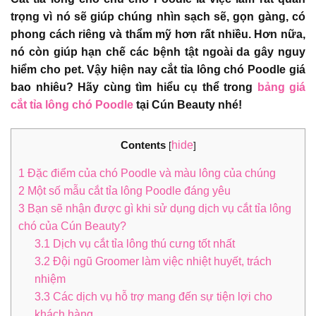
trọng vì nó sẽ giúp chúng nhìn sạch sẽ, gọn gàng, có
phong cách riêng và thẩm mỹ hơn rất nhiều. Hơn nữa,
nó còn giúp hạn chế các bệnh tật ngoài da gây nguy
hiểm cho pet. Vậy hiện nay cắt tỉa lông chó Poodle giá
bao nhiêu? Hãy cùng tìm hiểu cụ thể trong
bảng giá
cắt tỉa lông chó Poodle
tại Cún Beauty nhé!
Contents
hide
[
]
1
Đặc điểm của chó Poodle và màu lông của chúng
2
Một số mẫu cắt tỉa lông Poodle đáng yêu
3
Bạn sẽ nhận được gì khi sử dụng dịch vụ cắt tỉa lông
chó của Cún Beauty?
3.1
Dịch vụ cắt tỉa lông thú cưng tốt nhất
3.2
Đội ngũ Groomer làm việc nhiệt huyết, trách
nhiệm
3.3
Các dịch vụ hỗ trợ mang đến sự tiện lợi cho
khách hàng