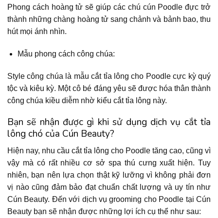
Phong cách hoàng tử sẽ giúp các chú cún Poodle đực trở
thành những chàng hoàng tử sang chảnh và bảnh bao, thu
hút mọi ánh nhìn.
Mẫu phong cách công chúa:
Style công chúa là mẫu cắt tỉa lông cho Poodle cực kỳ quý
tộc và kiêu kỳ. Một cô bé đáng yêu sẽ được hóa thân thành
công chúa kiều diễm nhờ kiểu cắt tỉa lông này.
Bạn sẽ nhận được gì khi sử dụng dịch vụ cắt tỉa
lông chó của Cún Beauty?
Hiện nay, nhu cầu cắt tỉa lông cho Poodle tăng cao, cũng vì
vậy mà có rất nhiều cơ sở spa thú cưng xuất hiện. Tuy
nhiên, bạn nên lựa chọn thật kỹ lưỡng vì không phải đơn
vị nào cũng đảm bảo đạt chuẩn chất lượng và uy tín như
Cún Beauty. Đến với dịch vụ grooming cho Poodle tại Cún
Beauty bạn sẽ nhận được những lợi ích cụ thể như sau: