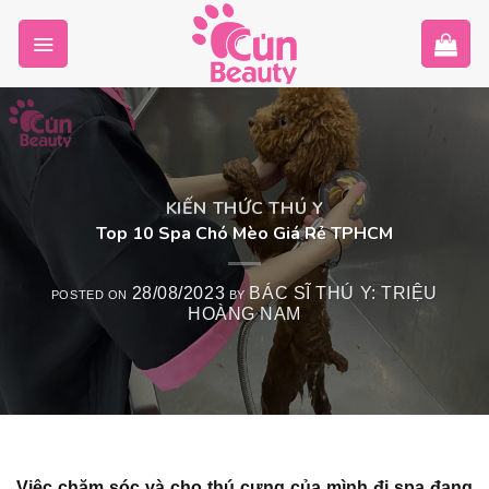
Skip
to
content
KIẾN THỨC THÚ Y
Top 10 Spa Chó Mèo Giá Rẻ TPHCM
28/08/2023
BÁC SĨ THÚ Y: TRIỆU
POSTED ON
BY
HOÀNG NAM
Việc chăm sóc và cho thú cưng của mình đi spa đang