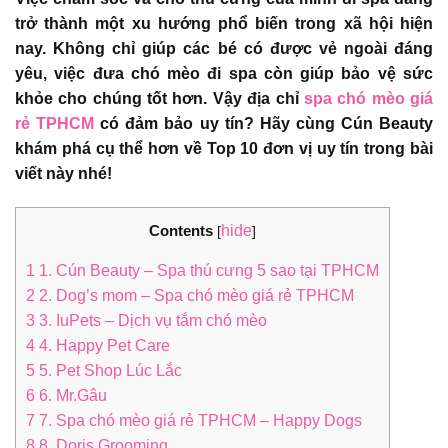
trở thành một xu hướng phổ biến trong xã hội hiện
nay. Không chỉ giúp các bé có được vẻ ngoài đáng
yêu, việc đưa chó mèo đi spa còn giúp bảo vệ sức
khỏe cho chúng tốt hơn. Vậy địa chỉ
spa chó mèo giá
rẻ TPHCM
có đảm bảo uy tín? Hãy cùng Cún Beauty
khám phá cụ thể hơn về Top 10 đơn vị uy tín trong bài
viết này nhé!
Contents
hide
[
]
1
1. Cún Beauty – Spa thú cưng 5 sao tại TPHCM
2
2. Dog’s mom – Spa chó mèo giá rẻ TPHCM
3
3. IuPets – Dịch vụ tắm chó mèo
4
4. Happy Pet Care
5
5. Pet Shop Lúc Lắc
6
6. Mr.Gâu
7
7. Spa chó mèo giá rẻ TPHCM – Happy Dogs
8
8. Doris Grooming