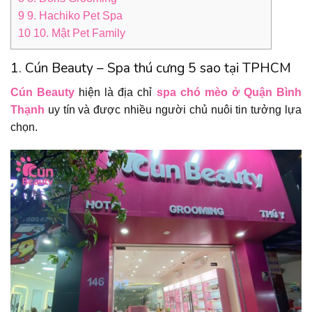
9
9. Hachiko Pet Spa
10
10. Mật Pet Family
1. Cún Beauty – Spa thú cưng 5 sao tại TPHCM
Cún Beauty
hiện là địa chỉ
spa chó mèo ở Quận Bình
Thạnh
uy tín và được nhiều người chủ nuôi tin tưởng lựa
chọn.