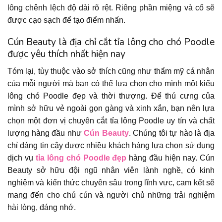
lông chênh lệch độ dài rõ rệt. Riêng phần miệng và cổ sẽ
được cạo sạch để tạo điểm nhấn.
Cún Beauty là địa chỉ cắt tỉa lông cho chó Poodle
được yêu thích nhất hiện nay
Tóm lại, tùy thuộc vào sở thích cũng như thẩm mỹ cá nhân
của mỗi người mà bạn có thể lựa chọn cho mình một kiểu
lông chó Poodle đẹp và thời thượng. Để thú cưng của
mình sở hữu vẻ ngoài gọn gàng và xinh xắn, bạn nên lựa
chọn một đơn vị chuyên cắt tỉa lông Poodle uy tín và chất
lượng hàng đầu như
Cún Beauty
. Chúng tôi tự hào là địa
chỉ đáng tin cậy được nhiều khách hàng lựa chọn sử dụng
dịch vụ
tỉa lông chó Poodle đẹp
hàng đầu hiện nay. Cún
Beauty sở hữu đội ngũ nhân viên lành nghề, có kinh
nghiệm và kiến thức chuyên sâu trong lĩnh vực, cam kết sẽ
mang đến cho chú cún và người chủ những trải nghiệm
hài lòng, đáng nhớ.