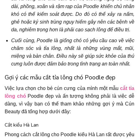
dài, phồng, xoăn và rậm rạp của Poodle khiến chủ nhân
khó có thể kiểm soát được. Do đó có thể xảy ra nấm,
ghẻ hoặc ký sinh trùng nguy hiểm gây nên các bệnh về
da, nghiêm trọng hơn là phải cạo sạch lông để điều trị.
Cuối cùng, Poodle là giống chó có yêu cầu cao về việc
chăm sóc và tỉa lông, nhất là những vùng mắt, mũi,
miệng và bàn chân. Điều này sẽ giúp sức khỏe của thú
cưng luôn được đảm bảo trong tình trạng an toàn nhất.
Gợi ý các mẫu cắt tỉa lông chó Poodle đẹp
Việc lựa chọn cho bé cún cưng của mình một mẫu
cắt tỉa
lông chó
Poodle đẹp và ấn tượng không phải là việc dễ
dàng, vì vậy bạn có thể tham khảo những gợi ý mà Cún
Beauty đã tổng hợp dưới đây:
Cắt kiểu Hà Lan
Phong cách cắt lông cho Poodle kiểu Hà Lan rất được yêu