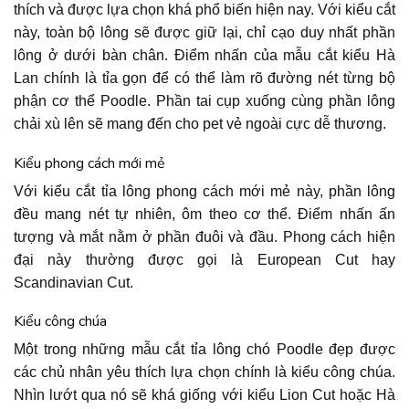
thích và được lựa chọn khá phổ biến hiện nay. Với kiểu cắt
này, toàn bộ lông sẽ được giữ lại, chỉ cạo duy nhất phần
lông ở dưới bàn chân. Điểm nhấn của mẫu cắt kiểu Hà
Lan chính là tỉa gọn để có thể làm rõ đường nét từng bộ
phận cơ thể Poodle. Phần tai cụp xuống cùng phần lông
chải xù lên sẽ mang đến cho pet vẻ ngoài cực dễ thương.
Kiểu phong cách mới mẻ
Với kiểu cắt tỉa lông phong cách mới mẻ này, phần lông
đều mang nét tự nhiên, ôm theo cơ thể. Điểm nhấn ấn
tượng và mắt nằm ở phần đuôi và đầu. Phong cách hiện
đại này thường được gọi là European Cut hay
Scandinavian Cut.
Kiểu công chúa
Một trong những mẫu cắt tỉa lông chó Poodle đẹp được
các chủ nhân yêu thích lựa chọn chính là kiểu công chúa.
Nhìn lướt qua nó sẽ khá giống với kiểu Lion Cut hoặc Hà