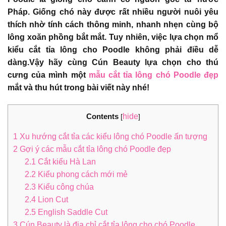
Pháp. Giống chó này được rất nhiều người nuôi yêu
thích nhờ tính cách thông minh, nhanh nhẹn cùng bộ
lông xoăn phồng bắt mắt. Tuy nhiên, việc lựa chọn mổ
kiểu cắt tỉa lông cho Poodle không phải điều dễ
dàng.Vậy hãy cùng Cún Beauty lựa chọn cho thú
cưng của mình một
mẫu cắt tỉa lông chó Poodle đẹp
mắt và thu hút trong bài viết này nhé!
Contents
hide
[
]
1
Xu hướng cắt tỉa các kiểu lông chó Poodle ấn tượng
2
Gợi ý các mẫu cắt tỉa lông chó Poodle đẹp
2.1
Cắt kiểu Hà Lan
2.2
Kiểu phong cách mới mẻ
2.3
Kiểu công chúa
2.4
Lion Cut
2.5
English Saddle Cut
3
Cún Beauty là địa chỉ cắt tỉa lông cho chó Poodle