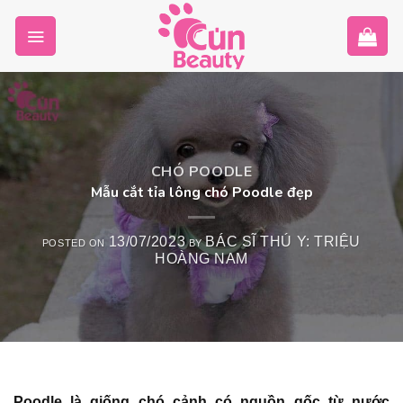
Skip
to
content
CHÓ POODLE
Mẫu cắt tỉa lông chó Poodle đẹp
13/07/2023
BÁC SĨ THÚ Y: TRIỆU
POSTED ON
BY
HOÀNG NAM
Poodle là giống chó cảnh có nguồn gốc từ nước