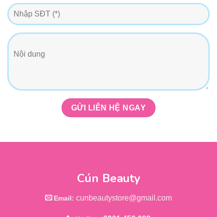
Cún Beauty
cunbeautystore@gmail.com
Email: