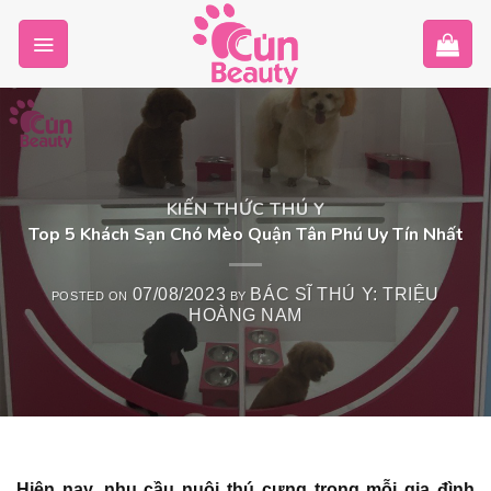
Skip
to
content
KIẾN THỨC THÚ Y
Top 5 Khách Sạn Chó Mèo Quận Tân Phú Uy Tín Nhất
07/08/2023
BÁC SĨ THÚ Y: TRIỆU
POSTED ON
BY
HOÀNG NAM
Hiện nay, nhu cầu nuôi thú cưng trong mỗi gia đình