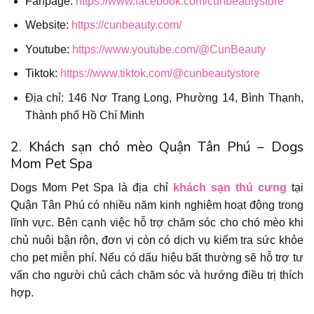
Fanpage:
https://www.facebook.com/cunbeautystore
Website:
https://cunbeauty.com/
Youtube:
https://www.youtube.com/@CunBeauty
Tiktok:
https://www.tiktok.com/@cunbeautystore
Địa chỉ: 146 Nơ Trang Long, Phường 14, Bình Thạnh,
Thành phố Hồ Chí Minh
2. Khách sạn chó mèo Quận Tân Phú – Dogs
Mom Pet Spa
Dogs Mom Pet Spa là địa chỉ
khách sạn thú cưng
tại
Quận Tân Phú có nhiều năm kinh nghiệm hoạt động trong
lĩnh vực. Bên cạnh việc hỗ trợ chăm sóc cho chó mèo khi
chủ nuôi bận rộn, đơn vị còn có dịch vụ kiểm tra sức khỏe
cho pet miễn phí. Nếu có dấu hiệu bất thường sẽ hỗ trợ tư
vấn cho người chủ cách chăm sóc và hướng điều trị thích
hợp.