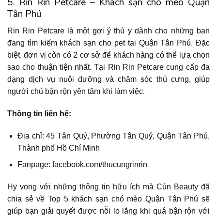
5. Rin Rin Petcare – Khách sạn chó mèo Quận
Tân Phú
Rin Rin Petcare là một gợi ý thú y dành cho những bạn
đang tìm kiếm khách sạn cho pet tại Quận Tân Phú. Đặc
biệt, đơn vị còn có 2 cơ sở để khách hàng có thể lựa chọn
sao cho thuận tiện nhất. Tại Rin Rin Petcare cung cấp đa
dạng dịch vụ nuôi dưỡng và chăm sóc thú cưng, giúp
người chủ bận rộn yên tâm khi làm việc.
Thông tin liên hệ:
Địa chỉ: 45 Tân Quý, Phường Tân Quý, Quận Tân Phú,
Thành phố Hồ Chí Minh
Fanpage: facebook.com/thucungrinrin
Hy vọng với những thông tin hữu ích mà Cún Beauty đã
chia sẻ về Top 5 khách sạn chó mèo Quận Tân Phú sẽ
giúp bạn giải quyết được nỗi lo lắng khi quá bận rộn với