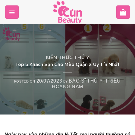
Skip
to
content
KIẾN THỨC THÚ Y
Top 5 Khách Sạn Chó Mèo Quận 2 Uy Tín Nhất
20/07/2023
BÁC SĨ THÚ Y: TRIỆU
POSTED ON
BY
HOÀNG NAM
Ngày nay, vào những dịp lễ Tết, mọi người thường có