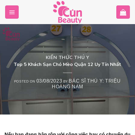
Skip
to
content
KIẾN THỨC THÚ Y
Top 5 Khách Sạn Chó Mèo Quận 12 Uy Tín Nhất
03/08/2023
BÁC SĨ THÚ Y: TRIỆU
POSTED ON
BY
HOÀNG NAM
Nếu bạn đang bận rộn với công việc hay có chuyến du