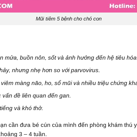
Mũi tiêm 5 bệnh cho chó con
nôn mửa, buồn nôn, sốt và ảnh hưởng đến hệ tiêu hóa
chảy, nhưng nhẹ hơn so với parvovirus.
, viêm màng não, ho, sổ mũi và nhiều triệu chứng kh
c vấn đề liên quan đến gan.
iếng và khó thở.
Bạn cần đưa bé cún của mình đến phòng khám thú y 
khoảng 3 – 4 tuần.