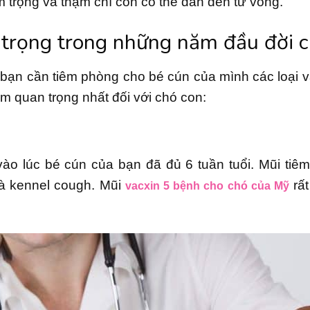
 trọng và thậm chí còn có thể dẫn đến tử vong.
trọng trong những năm đầu đời c
bạn cần tiêm phòng cho bé cún của mình các loại 
m quan trọng nhất đối với chó con:
vào lúc bé cún của bạn đã đủ 6 tuần tuổi. Mũi tiê
 và kennel cough. Mũi
rất
vacxin 5 bệnh cho chó của Mỹ