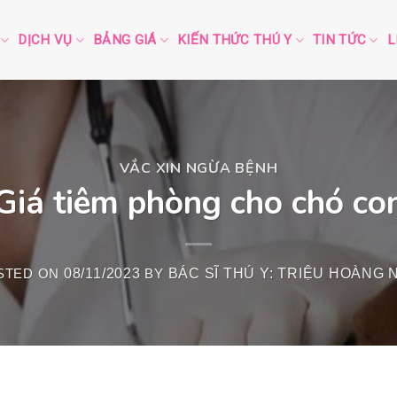
DỊCH VỤ
BẢNG GIÁ
KIẾN THỨC THÚ Y
TIN TỨC
L
VẮC XIN NGỪA BỆNH
Giá tiêm phòng cho chó co
STED ON
08/11/2023
BY
BÁC SĨ THÚ Y: TRIỆU HOÀNG 