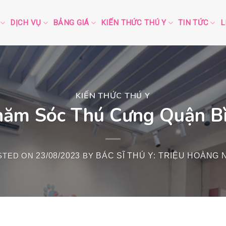
DỊCH VỤ
BẢNG GIÁ
KIẾN THỨC THÚ Y
TIN TỨC
L
KIẾN THỨC THÚ Y
hăm Sóc Thú Cưng Quận B
STED ON
23/08/2023
BY
BÁC SĨ THÚ Y: TRIỆU HOÀNG 