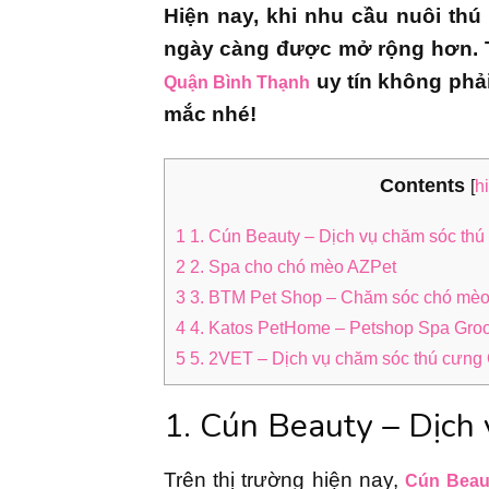
Hiện nay, khi nhu cầu nuôi th
ngày càng được mở rộng hơn. T
uy tín không phải
Quận Bình Thạnh
mắc nhé!
Contents
[
h
1
1. Cún Beauty – Dịch vụ chăm sóc th
2
2. Spa cho chó mèo AZPet
3
3. BTM Pet Shop – Chăm sóc chó mèo 
4
4. Katos PetHome – Petshop Spa Groo
5
5. 2VET – Dịch vụ chăm sóc thú cưng
1. Cún Beauty – Dịch
Trên thị trường hiện nay,
Cún Beau