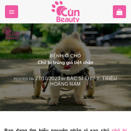
Skip
to
content
BỆNH Ở CHÓ
Chó bị trúng gió liệt chân
27/10/2023
BÁC SĨ THÚ Y: TRIỆU
POSTED ON
BY
HOÀNG NAM
Bạn đang tìm hiểu nguyên nhân vì sao chú
chó bị