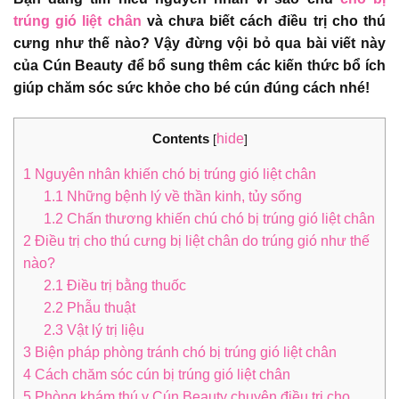
trúng gió liệt chân
và chưa biết cách điều trị cho thú
cưng như thế nào? Vậy đừng vội bỏ qua bài viết này
của Cún Beauty để bổ sung thêm các kiến thức bổ ích
giúp chăm sóc sức khỏe cho bé cún đúng cách nhé!
Contents
hide
[
]
1
Nguyên nhân khiến chó bị trúng gió liệt chân
1.1
Những bệnh lý về thần kinh, tủy sống
1.2
Chấn thương khiến chú chó bị trúng gió liệt chân
2
Điều trị cho thú cưng bị liệt chân do trúng gió như thế
nào?
2.1
Điều trị bằng thuốc
2.2
Phẫu thuật
2.3
Vật lý trị liệu
3
Biện pháp phòng tránh chó bị trúng gió liệt chân
4
Cách chăm sóc cún bị trúng gió liệt chân
5
Phòng khám thú y Cún Beauty chuyên điều trị cho