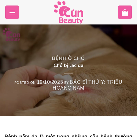
Skip
to
content
BỆNH Ở CHÓ
Chó bị lác da
19/10/2023
BÁC SĨ THÚ Y: TRIỆU
POSTED ON
BY
HOÀNG NAM
Bệnh nấm da là một trong những căn bệnh thường