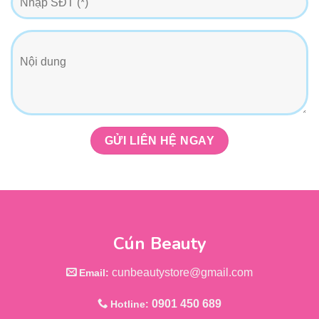
Cún Beauty
cunbeautystore@gmail.com
Email:
0901 450 689
Hotline: