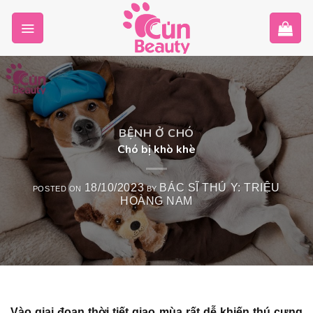
Skip
to
content
BỆNH Ở CHÓ
Chó bị khò khè
18/10/2023
BÁC SĨ THÚ Y: TRIỆU
POSTED ON
BY
HOÀNG NAM
Vào giai đoạn thời tiết giao mùa rất dễ khiến thú cưng