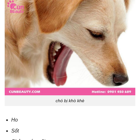
chó bị khò khè
Ho
Sốt