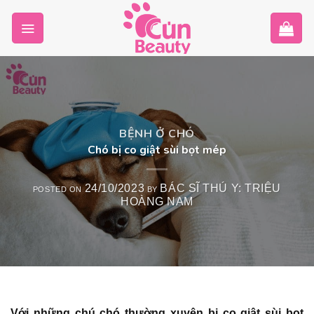
Skip
to
content
BỆNH Ở CHÓ
Chó bị co giật sùi bọt mép
24/10/2023
BÁC SĨ THÚ Y: TRIỆU
POSTED ON
BY
HOÀNG NAM
Với những chú chó thường xuyên bị co giật sùi bọt