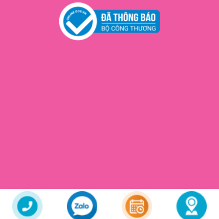
Copyright 2026 ©
Cún Beauty
© All rights reserved. Web Design
HALO MEDIA
by