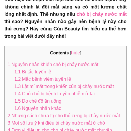
không chính là đôi mắt sáng và có một lượng chất
lỏng nhất định. Thế nhưng nếu
chó bị chảy nước mắt
thì sao? Nguyên nhân nào gây nên bệnh lý này cho
thú cưng? Hãy cùng Cún Beauty tìm hiểu cụ thể hơn
trong bài viết dưới đây nhé!
Contents
hide
[
]
1
Nguyên nhân khiến chó bị chảy nước mắt
1.1
Bị tắc tuyến lệ
1.2
Mắc bệnh viêm tuyến lệ
1.3
Lật mí mắt trong khiến cún bị chảy nước mắt
1.4
Chú chó bị bệnh truyền nhiễm ở tai
1.5
Do chế độ ăn uống
1.6
Nguyên nhân khác
2
Những cách chữa trị cho thú cưng bị chảy nước mắt
3
Một số lưu ý khi điều trị chảy nước mắt ở chó
4
Đơn vị điều trị cho chó bị chảy nước mắt chuyên