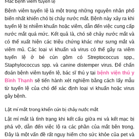
Mắc bệnh viêm tuyến lệ
Bệnh viêm tuyến lệ là một trong những nguyên nhân phổ
biến nhất khiến chó bị chảy nước mắt. Bệnh này xảy ra khi
tuyến lệ bị nhiễm khuẩn hoặc viêm, dẫn đến việc cung cấp
nước mắt quá mức. Kết quả là, chó sẽ chảy nước mắt và
có thể xuất hiện các triệu chứng khác như sưng mắt và
viêm mủ. Các loại vi khuẩn và virus có thể gây ra viêm
tuyến lệ ở bé cún gồm có Streptococcus spp.,
Staphylococcus spp. và canine distemper virus. Để chẩn
đoán bệnh viêm tuyến lệ, bác sĩ thú y tại
bệnh viện thú y
Bình Thạnh
sẽ tiến hành xét nghiệm bằng cách lấy mẫu
từ tuyến lệ của chó để xác định loại vi khuẩn hoặc virus
gây bệnh.
Lật mí mắt trong khiến cún bị chảy nước mắt
Lật mí mắt là tình trạng khi kết cấu giữa mi và kết mạc bị
phá vỡ, dẫn đến việc lộ ra các phần của mắt bên trong.
Đây là một vấn đề rất nguy hiểm cho sức khỏe của pet và