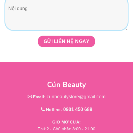
Cún Beauty
cunbeautystore@gmail.com
Email:
0901 450 689
Hotline:
GIỜ MỞ CỬA:
Thứ 2 - Chủ nhật: 8:00 - 21:00