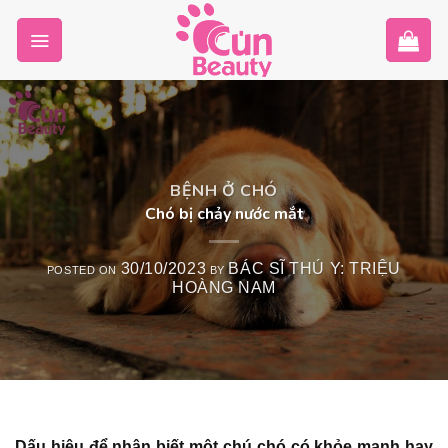
Skip
to
content
BỆNH Ở CHÓ
Chó bị chảy nước mắt
30/10/2023
BÁC SĨ THÚ Y: TRIỆU
POSTED ON
BY
HOÀNG NAM
Dấu hiệu để nhận biết một chú chó có khỏe mạnh hay