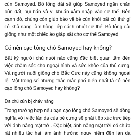
cún Samoyed. Bộ lông dài sẽ giúp Samoyed ngăn chặn
bùn đất, bụi bẩn và vi khuẩn xâm nhập vào cơ thể. Bên
cạnh đó, chúng còn giúp bảo vệ bé cún khỏi bất cứ thứ gì
có khả năng làm hỏng lớp cách nhiệt cơ thể. Bộ lông dài
giống như một chiếc áo giáp sắt cho cơ thể Samoyed.
Có nên cạo lông chó Samoyed hay không?
Bất kỳ người chủ nuôi nào cũng đặc biệt quan tâm đến
việc chăm sóc cho ngoại hình và sức khỏe của thú cưng.
Và người nuôi giống chó Bắc Cực này cũng không ngoại
lệ. Một trong số những thắc mắc phổ biến nhất là có nên
cạo lông chó Samoyed hay không?
Da chú cún bị cháy nắng
Trong trường hợp nếu bạn cạo lông chó Samoyed sẽ đồng
nghĩa với việc làn da của bé cưng sẽ phải tiếp xúc trực tiếp
với ánh nắng mặt trời. Đặc biệt, ánh nắng mặt trời có chứa
rất nhiều tác hại làm ảnh hưởng nguy hiểm đến làn da