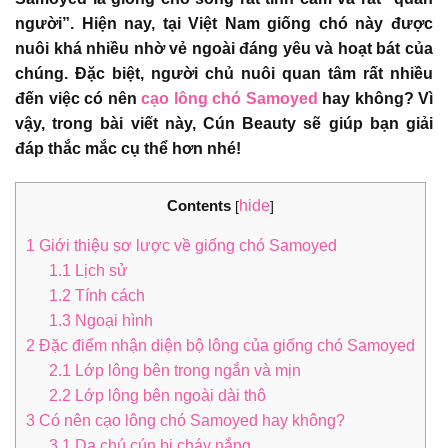
người”. Hiện nay, tại Việt Nam giống chó này được
nuôi khá nhiều nhờ vẻ ngoài đáng yêu và hoạt bát của
chúng. Đặc biệt, người chủ nuôi quan tâm rất nhiều
đến việc có nên
cạo lông chó Samoyed
hay không? Vì
vậy, trong bài viết này, Cún Beauty sẽ giúp bạn giải
đáp thắc mắc cụ thể hơn nhé!
Contents
hide
[
]
1
Giới thiệu sơ lược về giống chó Samoyed
1.1
Lịch sử
1.2
Tính cách
1.3
Ngoại hình
2
Đặc điểm nhận diện bộ lông của giống chó Samoyed
2.1
Lớp lông bên trong ngắn và mịn
2.2
Lớp lông bên ngoài dài thô
3
Có nên cạo lông chó Samoyed hay không?
3.1
Da chú cún bị cháy nắng