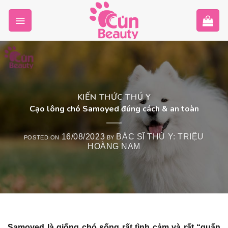
Skip
to
content
KIẾN THỨC THÚ Y
Cạo lông chó Samoyed đúng cách & an toàn
16/08/2023
BÁC SĨ THÚ Y: TRIỆU
POSTED ON
BY
HOÀNG NAM
Samoyed là giống chó sống rất tình cảm và rất “quấn