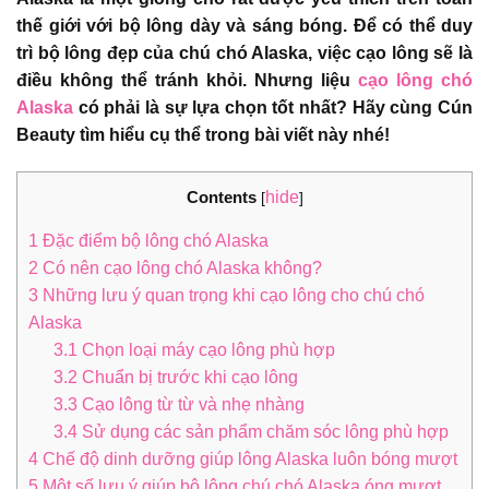
thế giới với bộ lông dày và sáng bóng. Để có thể duy
trì bộ lông đẹp của chú chó Alaska, việc cạo lông sẽ là
điều không thể tránh khỏi. Nhưng liệu
cạo lông chó
Alaska
có phải là sự lựa chọn tốt nhất? Hãy cùng Cún
Beauty tìm hiểu cụ thể trong bài viết này nhé!
Contents
hide
[
]
1
Đặc điểm bộ lông chó Alaska
2
Có nên cạo lông chó Alaska không?
3
Những lưu ý quan trọng khi cạo lông cho chú chó
Alaska
3.1
Chọn loại máy cạo lông phù hợp
3.2
Chuẩn bị trước khi cạo lông
3.3
Cạo lông từ từ và nhẹ nhàng
3.4
Sử dụng các sản phẩm chăm sóc lông phù hợp
4
Chế độ dinh dưỡng giúp lông Alaska luôn bóng mượt
5
Một số lưu ý giúp bộ lông chú chó Alaska óng mượt