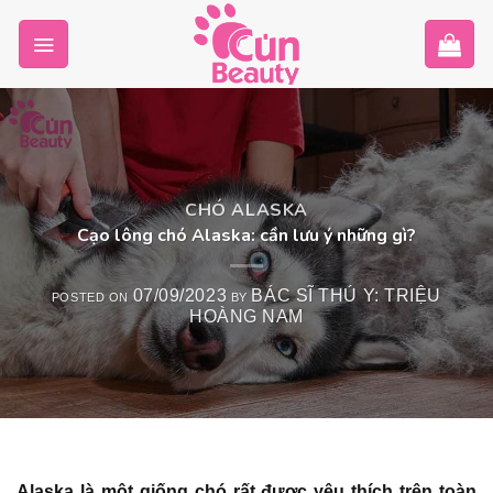
Skip
to
content
CHÓ ALASKA
Cạo lông chó Alaska: cần lưu ý những gì?
07/09/2023
BÁC SĨ THÚ Y: TRIỆU
POSTED ON
BY
HOÀNG NAM
Alaska là một giống chó rất được yêu thích trên toàn