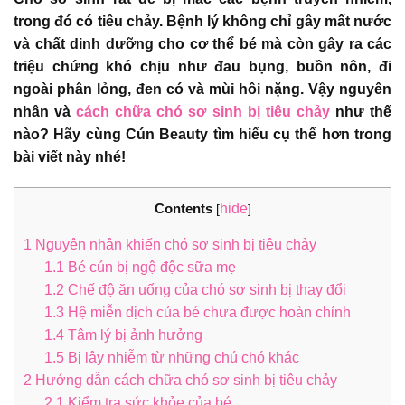
trong đó có tiêu chảy. Bệnh lý không chỉ gây mất nước
và chất dinh dưỡng cho cơ thể bé mà còn gây ra các
triệu chứng khó chịu như đau bụng, buồn nôn, đi
ngoài phân lỏng, đen có và mùi hôi nặng. Vậy nguyên
nhân và
cách chữa chó sơ sinh bị tiêu chảy
như thế
nào? Hãy cùng Cún Beauty tìm hiểu cụ thể hơn trong
bài viết này nhé!
Contents
hide
[
]
1
Nguyên nhân khiến chó sơ sinh bị tiêu chảy
1.1
Bé cún bị ngộ độc sữa mẹ
1.2
Chế độ ăn uống của chó sơ sinh bị thay đổi
1.3
Hệ miễn dịch của bé chưa được hoàn chỉnh
1.4
Tâm lý bị ảnh hưởng
1.5
Bị lây nhiễm từ những chú chó khác
2
Hướng dẫn cách chữa chó sơ sinh bị tiêu chảy
2.1
Kiểm tra sức khỏe của bé