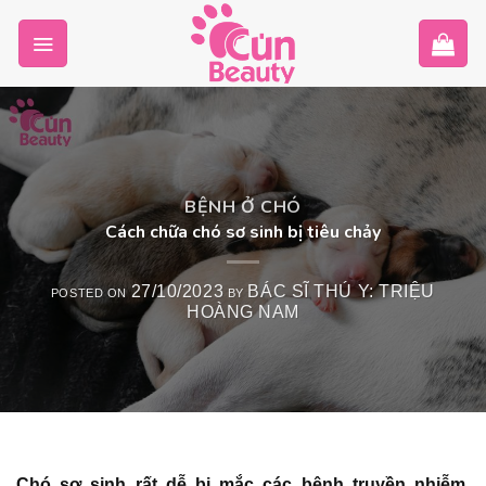
Skip
to
content
BỆNH Ở CHÓ
Cách chữa chó sơ sinh bị tiêu chảy
27/10/2023
BÁC SĨ THÚ Y: TRIỆU
POSTED ON
BY
HOÀNG NAM
Chó sơ sinh rất dễ bị mắc các bệnh truyền nhiễm,