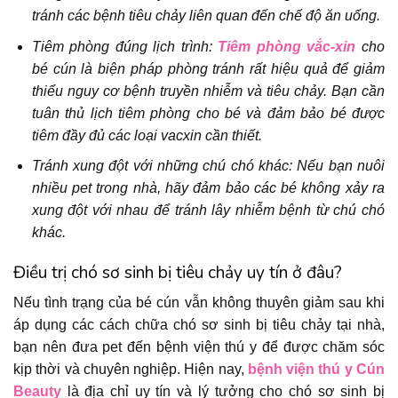
tránh các bệnh tiêu chảy liên quan đến chế độ ăn uống.
Tiêm phòng đúng lịch trình:
Tiêm phòng vắc-xin
cho
bé cún là biện pháp phòng tránh rất hiệu quả để giảm
thiểu nguy cơ bệnh truyền nhiễm và tiêu chảy. Bạn cần
tuân thủ lịch tiêm phòng cho bé và đảm bảo bé được
tiêm đầy đủ các loại vacxin cần thiết.
Tránh xung đột với những chú chó khác: Nếu bạn nuôi
nhiều pet trong nhà, hãy đảm bảo các bé không xảy ra
xung đột với nhau để tránh lây nhiễm bệnh từ chú chó
khác.
Điều trị chó sơ sinh bị tiêu chảy uy tín ở đâu?
Nếu tình trạng của bé cún vẫn không thuyên giảm sau khi
áp dụng các cách chữa chó sơ sinh bị tiêu chảy tại nhà,
bạn nên đưa pet đến bệnh viện thú y để được chăm sóc
kịp thời và chuyên nghiệp. Hiện nay,
bệnh viện thú y Cún
Beauty
là địa chỉ uy tín và lý tưởng cho chó sơ sinh bị