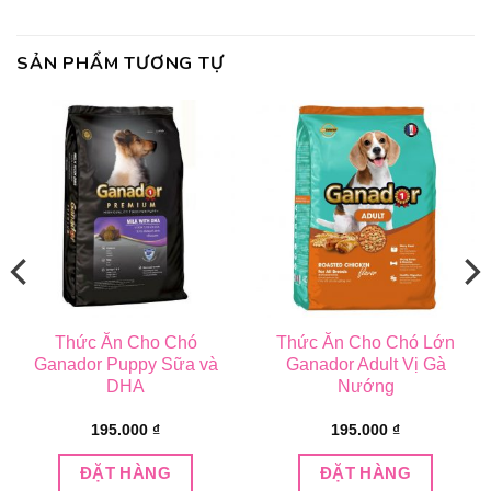
SẢN PHẨM TƯƠNG TỰ
Thức Ăn Cho Chó
Thức Ăn Cho Chó Lớn
Ganador Puppy Sữa và
Ganador Adult Vị Gà
DHA
Nướng
ng
195.000
₫
195.000
₫
ĐẶT HÀNG
ĐẶT HÀNG
000 ₫