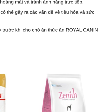
oáng mát và tránh ánh nắng trực tiếp.
ó thể gây ra các vấn đề về tiêu hóa và sức
ú y trước khi cho chó ăn thức ăn ROYAL CANIN