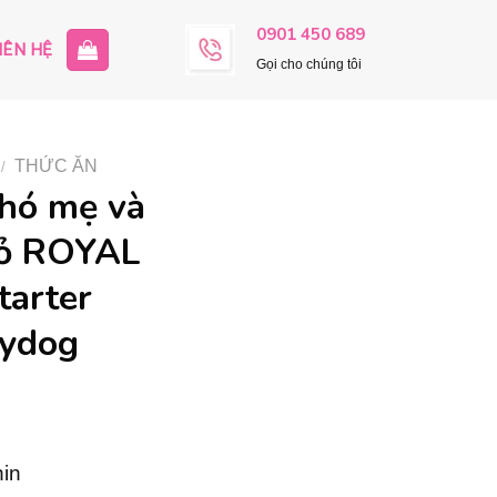
0901 450 689
IÊN HỆ
Gọi cho chúng tôi
THỨC ĂN
/
chó mẹ và
hỏ ROYAL
tarter
bydog
in