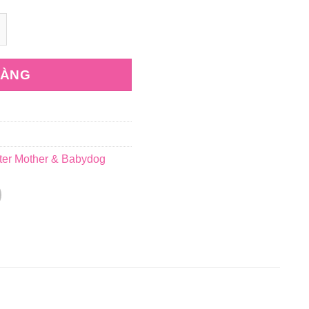
hó con cỡ nhỏ ROYAL CANIN Mini Starter Mother & Baby
HÀNG
ter Mother & Babydog