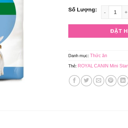
Thức ăn cho chó mẹ và c
ĐẶT 
Danh mục:
Thức ăn
Thẻ:
ROYAL CANIN Mini Star